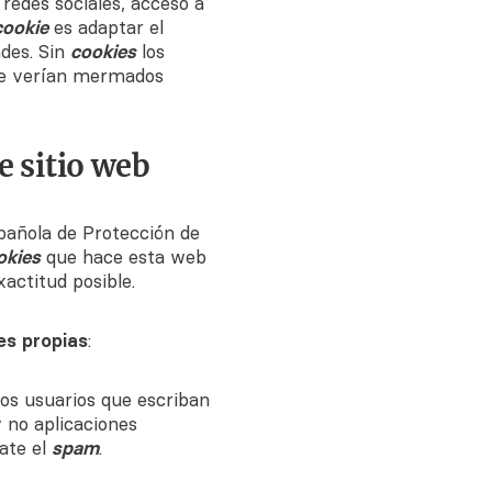
 redes sociales, acceso a
cookie
es adaptar el
ades. Sin
cookies
los
 se verían mermados
e sitio web
spañola de Protección de
okies
que hace esta web
actitud posible.
es propias
:
los usuarios que escriban
 no aplicaciones
ate el
spam
.