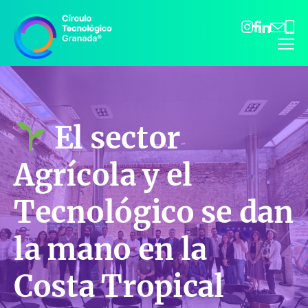
62
gere
43
38
06
El sector
Agrícola y el
Tecnológico se dan
la mano en la
Costa Tropical