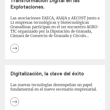
Transformación Digital en las
Explotaciones.
Las asociaciones FAECA, ASAJA y AECOST junto a
12 empresas tecnológicas y biotecnológicas
Granadinas participan en el 1er encuentro AGRO-
TIC organizado por la Diputación de Granada,
Cámara de Comercio de Granada y Círculo
Tecnológico de Granada. Asociaciones
Agroalimentarias de Granada que aglutinan la
mayor parte del sector, han participado en el I
Encuentro Agro-TIC 2023. […]
Leer
más
Digitalización, la clave del éxito
Las nuevas tecnologías desempeñan un papel
fundamental en el nuevo escenario empresarial.
Leer