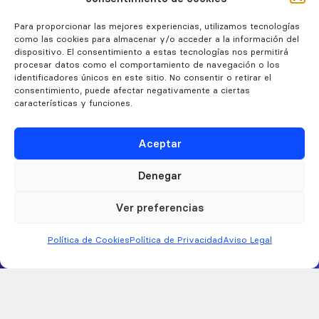
¿Conectamos?
Habla con nosotros
Para proporcionar las mejores experiencias, utilizamos tecnologías
como las cookies para almacenar y/o acceder a la información del
dispositivo. El consentimiento a estas tecnologías nos permitirá
procesar datos como el comportamiento de navegación o los
gerencia@ctgranada.es
identificadores únicos en este sitio. No consentir o retirar el
626 43 38 06
consentimiento, puede afectar negativamente a ciertas
características y funciones.
Estamos
Aceptar
conectados
Denegar
Ver preferencias
Política de Cookies
Política de Privacidad
Aviso Legal
Política de Privacidad
Política de Cookies
Aviso Legal