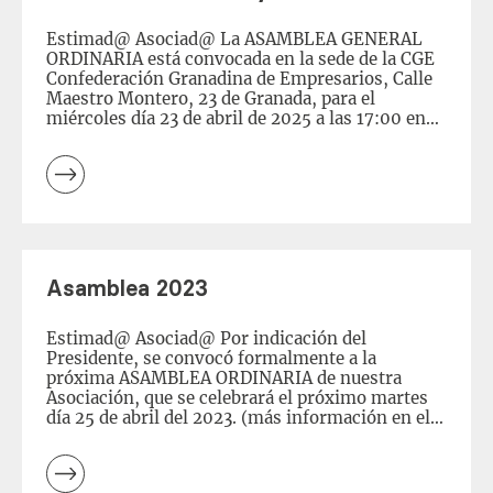
Estimad@ Asociad@ La ASAMBLEA GENERAL
ORDINARIA está convocada en la sede de la CGE
Confederación Granadina de Empresarios, Calle
Maestro Montero, 23 de Granada, para el
miércoles día 23 de abril de 2025 a las 17:00 en
primera y a las 17:30 en segunda convocatoria y
podrás asistir presencialmente o por
videoconferencia (puedes solicitar el link a
gerencia). Esta asamblea […]
Leer
más
Asamblea 2023
Estimad@ Asociad@ Por indicación del
Presidente, se convocó formalmente a la
próxima ASAMBLEA ORDINARIA de nuestra
Asociación, que se celebrará el próximo martes
día 25 de abril del 2023. (más información en el
mail de comunicación aportado como asociad@)
Conforme establecen los Estatutos, a
continuación te relacionamos el orden del día: –