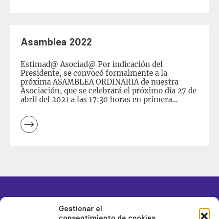
ORDEN DE LA ASAMBLEA GENERAL
Leer
ORDINARIA: 1. Informe Presidente, […]
más
Asamblea 2022
Estimad@ Asociad@ Por indicación del
Presidente, se convocó formalmente a la
próxima ASAMBLEA ORDINARIA de nuestra
Asociación, que se celebrará el próximo día 27 de
abril del 2021 a las 17:30 horas en primera
convocatoria y a las 18:00 en segunda
convocatoria, en la sede de la CGE Confederación
Granadina de Empresarios, Calle Maestro
Montero, 23 de Granada, con el orden del día que
Leer
verás […]
más
Gestionar el
consentimiento de cookies