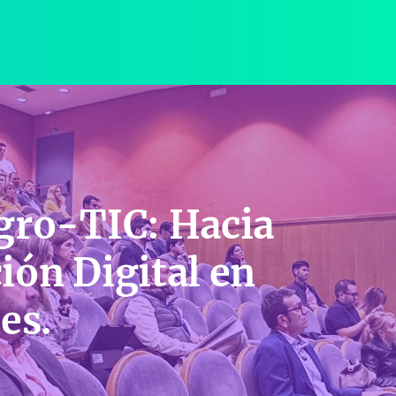
gro-TIC: Hacia
ión Digital en
es.