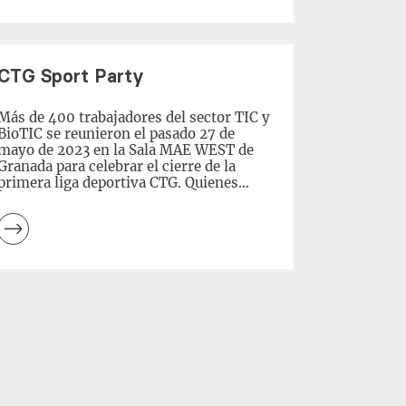
evento final. ¿Quieres […]
Leer
más
CTG Sport Party
Más de 400 trabajadores del sector TIC y
BioTIC se reunieron el pasado 27 de
mayo de 2023 en la Sala MAE WEST de
Granada para celebrar el cierre de la
primera liga deportiva CTG. Quienes
asistieron al evento nos han dicho que
fue todo un éxito. La jornada comenzó a
las 15:00h con una […]
Leer
más