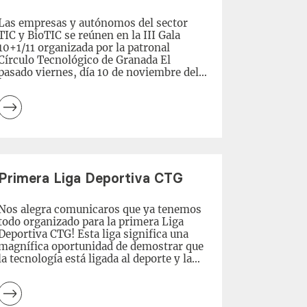
Las empresas y autónomos del sector
TIC y BioTIC se reúnen en la III Gala
10+1/11 organizada por la patronal
Círculo Tecnológico de Granada El
pasado viernes, día 10 de noviembre del
2023 celebramos en el Teatro Fundación
CajaGranada nuestra tercera Gala Anual
10+1/11 para todos nuestros asociados,
allegados e instituciones tecnológicas de
Leer
la provincia. […]
más
Primera Liga Deportiva CTG
Nos alegra comunicaros que ya tenemos
todo organizado para la primera Liga
Deportiva CTG! Esta liga significa una
magnífica oportunidad de demostrar que
la tecnología está ligada al deporte y la
salud. La liga tendrá dos disciplinas:
Futbol 7 y Pádel. Cada una tendrá una
fase de grupos que terminará en un