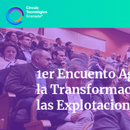
1er Encuento A
la Transformac
las Explotacion